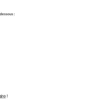
-dessous :
ire
!