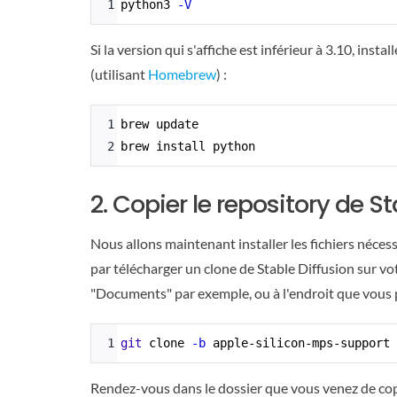
1
python3 
-V
Highlighter
Si la version qui s'affiche est inférieur à 3.10, in
(utilisant
Homebrew
) :
Syntax
1
brew update
Highlighter
2
brew install python
2. Copier le repository de St
Nous allons maintenant installer les fichiers néc
par télécharger un clone de Stable Diffusion sur vot
"Documents" par exemple, ou à l'endroit que vous p
Syntax
1
git
 clone 
-b
 apple-silicon-mps-support 
Highlighter
Rendez-vous dans le dossier que vous venez de cop