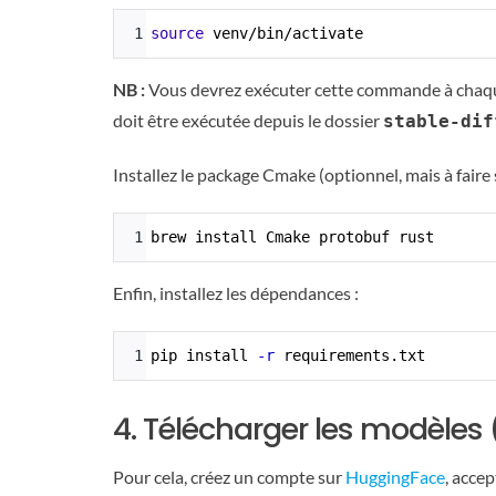
Syntax
1
source
 venv/bin/activate
Highlighter
NB :
Vous devrez exécuter cette commande à chaque
doit être exécutée depuis le dossier
stable-dif
Installez le package Cmake (optionnel, mais à faire 
Syntax
1
brew install Cmake protobuf rust
Highlighter
Enfin, installez les dépendances :
Syntax
1
pip install 
-r
 requirements.txt
Highlighter
4. Télécharger les modèles 
Pour cela, créez un compte sur
HuggingFace
, accep