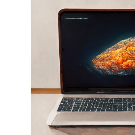
l'image
agrandie