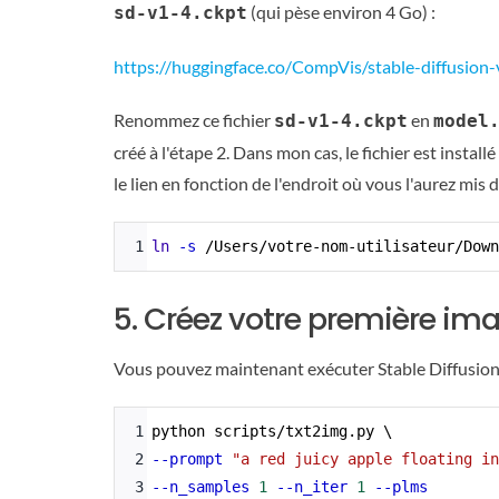
(qui pèse environ 4 Go) :
sd-v1-4.ckpt
https://huggingface.co/CompVis/stable-diffusion-
Renommez ce fichier
en
sd-v1-4.ckpt
model
créé à l'étape 2. Dans mon cas, le fichier est instal
le lien en fonction de l'endroit où vous l'aurez mis 
Syntax
1
ln
-s
 /Users/votre-nom-utilisateur/Down
Highlighter
5. Créez votre première ima
Vous pouvez maintenant exécuter Stable Diffusion 
Syntax
1
python scripts/txt2img.py \
Highlighter
2
--prompt
"a red juicy apple floating in
3
--n_samples
1
--n_iter
1
--plms