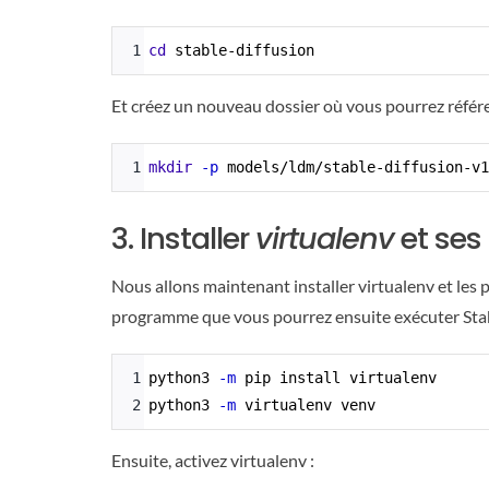
Syntax
1
cd
 stable-diffusion
Highlighter
Et créez un nouveau dossier où vous pourrez référe
Syntax
1
mkdir
-p
 models/ldm/stable-diffusion-v1
Highlighter
3. Installer
virtualenv
et se
Nous allons maintenant installer virtualenv et les 
programme que vous pourrez ensuite exécuter Stab
Syntax
1
python3 
-m
 pip install virtualenv
Highlighter
2
python3 
-m
 virtualenv venv
Ensuite, activez virtualenv :