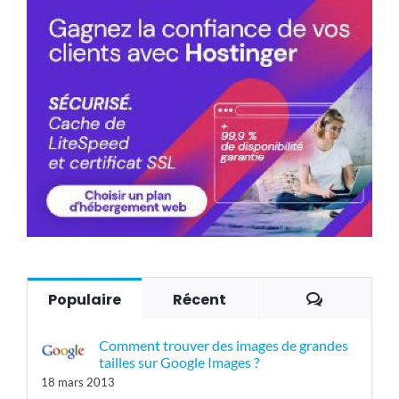
Commenta
Populaire
Récent
Comment trouver des images de grandes
tailles sur Google Images ?
18 mars 2013