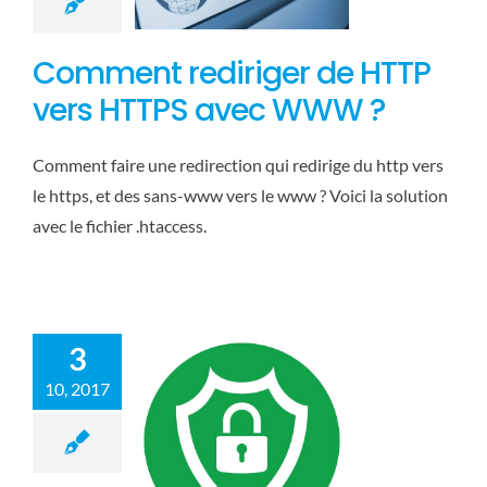
Comment rediriger de HTTP
vers HTTPS avec WWW ?
Comment faire une redirection qui redirige du http vers
le https, et des sans-www vers le www ? Voici la solution
Comment passer
un site WordPress
avec le fichier .htaccess.
hébergé chez OVH
en HTTPS ?
Web
WordPress
3
10, 2017