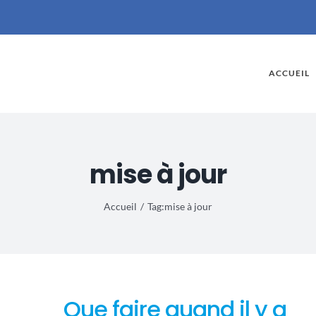
ACCUEIL
iefly
mise à jour
led
 in a
te
Accueil
Tag:
mise à jour
Que faire quand il y a