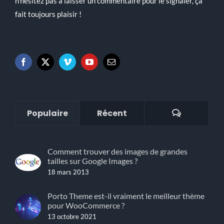
n'hésitez pas à laisser un commentaire pour le signaler, ça
fait toujours plaisir !
Commenta
Populaire
Récent
Comment trouver des images de grandes
tailles sur Google Images ?
18 mars 2013
Porto Theme est-il vraiment le meilleur thème
pour WooCommerce ?
13 octobre 2021