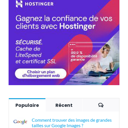
Commenta
Populaire
Récent
Comment trouver des images de grandes
tailles sur Google Images ?