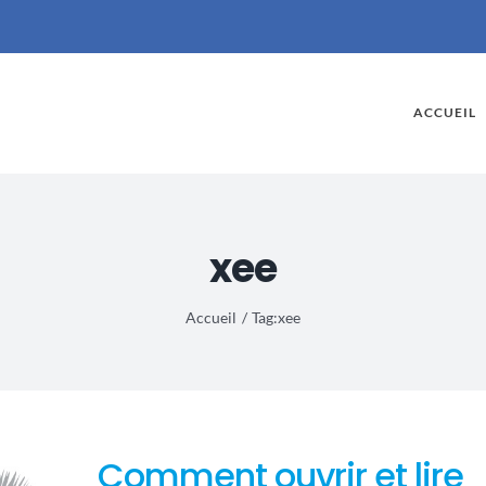
ACCUEIL
xee
les
 Mac ?
Accueil
Tag:
xee
Comment ouvrir et lire