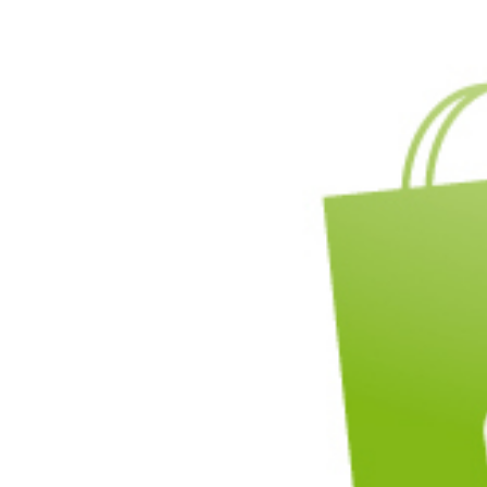
l'image
agrandie