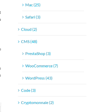
Mac (25)
t
Safari (3)
u
Cloud (2)
CMS (48)
e
PrestaShop (3)
WooCommerce (7)
s
s
WordPress (43)
Code (3)
Cryptomonnaie (2)