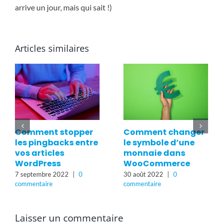
arrive un jour, mais qui sait !)
Articles similaires
Quelle différence
Comment
entre
dupliquer une page
wordpress.com et
ou un article
wordpress.org ?
WordPress en 1
22 septembre 2022
|
0
minute
commentaire
12 septembre 2022
|
0
commentaire