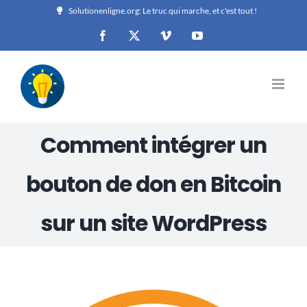
Passer
Solutionenligne.org: Le truc qui marche, et c'est tout !
au
Facebook
X
Vimeo
YouTube
contenu
Comment intégrer un
bouton de don en Bitcoin
sur un site WordPress
Voir