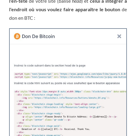
l'en-tête
de votre site (balise
head
) et
celui à intégrer à
l'endroit où vous voulez faire apparaître le bouton
de
don en BTC :