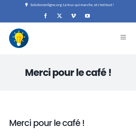
Passer
Solutionenligne.org: Le truc qui marche, et c'est tout !
au
Facebook
X
Vimeo
YouTube
contenu
Merci pour le café !
Merci pour le café !