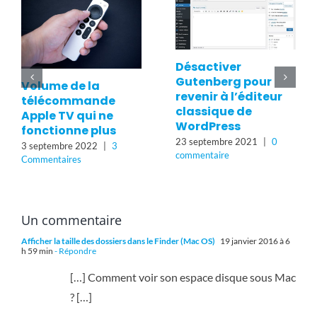
sactiver
Comment Réparer
tenberg pour
Comm
les Lampes Philips
enir à l’éditeur
Stab
Hue qui ne
ssique de
un M
Répondent Plus
rdPress
14 se
dans Apple
eptembre 2021
|
0
comme
HomeKit avec
mentaire
Apple TV 4K
23 avril 2024
|
0
commentaire
Un commentaire
Afficher la taille des dossiers dans le Finder (Mac OS)
19 janvier 2016 à 6
h 59 min
- Répondre
[…] Comment voir son espace disque sous Mac